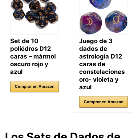
Set de 10
Juego de 3
poliédros D12
dados de
caras – mármol
astrología D12
oscuro rojo y
caras de
azul
constelaciones
oro- violeta y
azul
Comprar en Amazon
Comprar en Amazon
Los Sets de Dados de