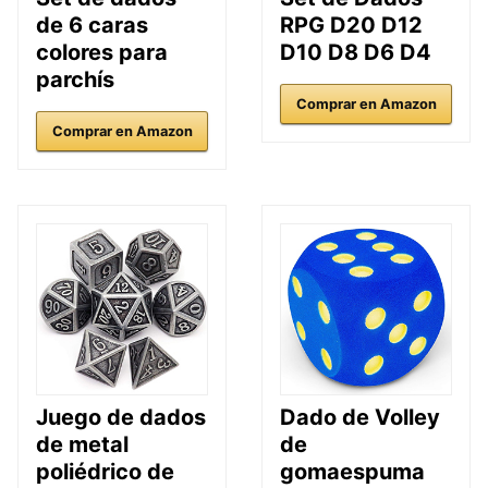
de 6 caras
RPG D20 D12
colores para
D10 D8 D6 D4
parchís
Comprar en Amazon
Comprar en Amazon
Juego de dados
Dado de Volley
de metal
de
poliédrico de
gomaespuma